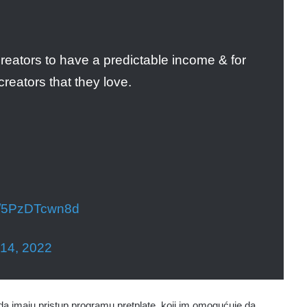
creators to have a predictable income & for
creators that they love.
om/5PzDTcwn8d
 14, 2022
da imaju pristup programu pretplate, koji im omogućuje da