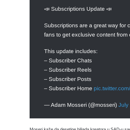
📣 Subscriptions Update 📣
Subscriptions are a great way for 
fans to get exclusive content from 
This update includes:
– Subscriber Chats
– Subscriber Reels
– Subscriber Posts
– Subscriber Home
pic.twitter.c
— Adam Mosseri (@mosseri)
July
Moseri kaže da desetine hiljada kreatora u SAD-u sa