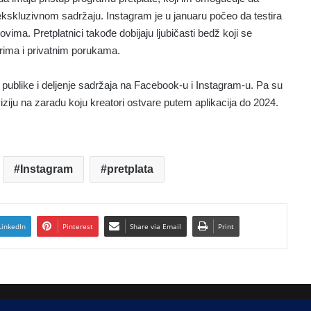
kskluzivnom sadržaju. Instagram je u januaru počeo da testira
vima. Pretplatnici takođe dobijaju ljubičasti bedž koji se
arima i privatnim porukama.
 publike i deljenje sadržaja na Facebook-u i Instagram-u. Pa su
iziju na zaradu koju kreatori ostvare putem aplikacija do 2024.
Instagram
pretplata
LinkedIn
Pinterest
Share via Email
Print
 d.o.o.