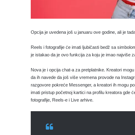
Opcija je uvedena još u januaru ove godine, ali je ta
Reels i fotografije će imati ljubičasti bedž sa simbol
je istakao da je ovo funkcija za koju je imao najviše
Nova je i opcija chat-a za pretplatnike. Kreatori mogu
da ih navede da još više vremena provode na Instag
razgovore pokreće Messenger, a kreatori ih mogu pokren
imati pristup početnoj kartici na profilu kreatora gde 
fotografije, Reels-e i Live arhive.