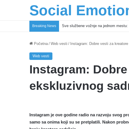
Social Emotio
Coca-Cola podrška mladima i Excel Gra
Breaking News
Početna
/
Web vesti
/
Instagram: Dobre vesti za kreatore
Web vesti
Instagram: Dobre 
ekskluzivnog sad
Instagram je ove godine radio na razvoju svog pr
samo sa onima koji su se pretplatili. Nakon pro