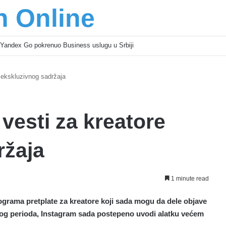
n Online
šić osnažuju mlade u regionu
 ekskluzivnog sadržaja
vesti za kreatore
ržaja
1 minute read
ograma pretplate za kreatore koji sada mogu da dele objave
bnog perioda, Instagram sada postepeno uvodi alatku većem