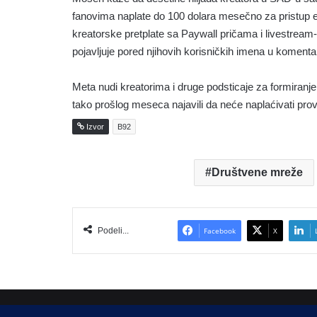
fanovima naplate do 100 dolara mesečno za pristup e
kreatorske pretplate sa Paywall pričama i livestream-o
pojavljuje pored njihovih korisničkih imena u koment
Meta nudi kreatorima i druge podsticaje za formiranje
tako prošlog meseca najavili da neće naplaćivati prov
Izvor
B92
Društvene mreže
Podeli...
Facebook
X
Copyright © 2015-2025, Sva prava zadržana |
LBS Team