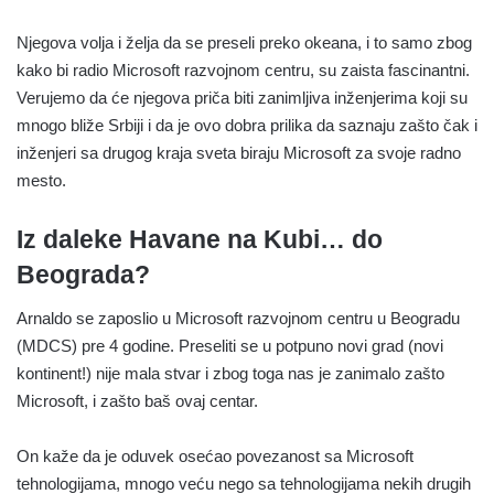
Njegova volja i želja da se preseli preko okeana, i to samo zbog
kako bi radio Microsoft razvojnom centru, su zaista fascinantni.
Verujemo da će njegova priča biti zanimljiva inženjerima koji su
mnogo bliže Srbiji i da je ovo dobra prilika da saznaju zašto čak i
inženjeri sa drugog kraja sveta biraju Microsoft za svoje radno
mesto.
Iz daleke Havane na Kubi… do
Beograda?
Arnaldo se zaposlio u Microsoft razvojnom centru u Beogradu
(MDCS) pre 4 godine. Preseliti se u potpuno novi grad (novi
kontinent!) nije mala stvar i zbog toga nas je zanimalo zašto
Microsoft, i zašto baš ovaj centar.
On kaže da je oduvek osećao povezanost sa Microsoft
tehnologijama, mnogo veću nego sa tehnologijama nekih drugih