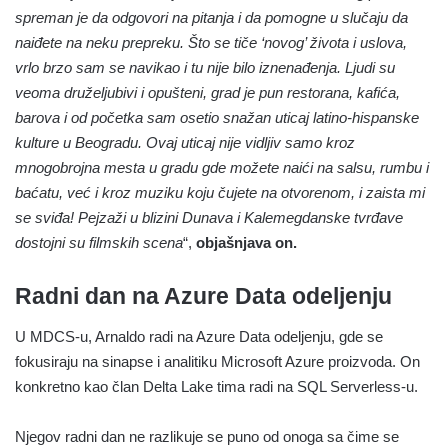
spreman je da odgovori na pitanja i da pomogne u slučaju da
naiđete na neku prepreku. Što se tiče ‘novog’ života i uslova,
vrlo brzo sam se navikao i tu nije bilo iznenađenja.
Ljudi su
veoma druželjubivi i opušteni, grad je pun restorana, kafića,
barova i od početka sam osetio snažan uticaj latino-hispanske
kulture u Beogradu. Ovaj uticaj nije vidljiv samo kroz
mnogobrojna mesta u gradu gde možete naići na salsu, rumbu i
baćatu, već i kroz muziku koju čujete na otvorenom, i zaista mi
se sviđa! Pejzaži u blizini Dunava i Kalemegdanske tvrđave
dostojni su filmskih scena
“,
objašnjava on.
Radni dan na Azure Data odeljenju
U MDCS-u, Arnaldo radi na Azure Data odeljenju, gde se
fokusiraju na sinapse i analitiku Microsoft Azure proizvoda. On
konkretno kao član Delta Lake tima radi na SQL Serverless-u.
Njegov radni dan ne razlikuje se puno od onoga sa čime se