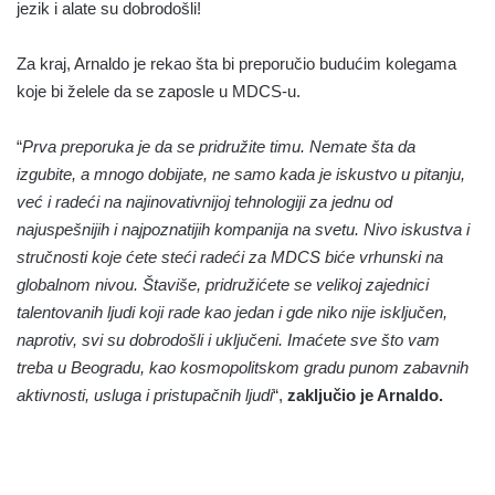
jezik i alate su dobrodošli!
Za kraj, Arnaldo je rekao šta bi preporučio budućim kolegama
koje bi želele da se zaposle u MDCS-u.
“
Prva preporuka je da se pridružite timu. Nemate šta da
izgubite, a mnogo dobijate, ne samo kada je iskustvo u pitanju,
već i radeći na najinovativnijoj tehnologiji za jednu od
najuspešnijih i najpoznatijih kompanija na svetu. Nivo iskustva i
stručnosti koje ćete steći radeći za MDCS biće vrhunski na
globalnom nivou. Štaviše, pridružićete se velikoj zajednici
talentovanih ljudi koji rade kao jedan i gde niko nije isključen,
naprotiv, svi su dobrodošli i uključeni. Imaćete sve što vam
treba u Beogradu, kao kosmopolitskom gradu punom zabavnih
aktivnosti, usluga i pristupačnih ljudi
“,
zaključio je Arnaldo.