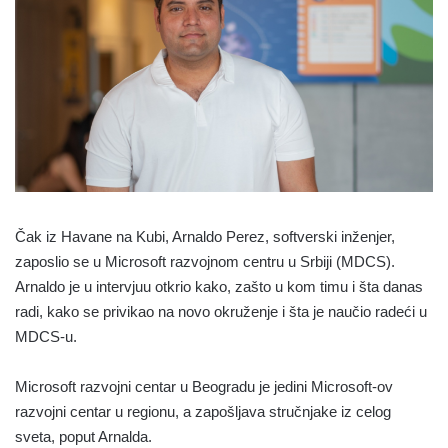
Čak iz Havane na Kubi, Arnaldo Perez, softverski inženjer,
zaposlio se u Microsoft razvojnom centru u Srbiji (MDCS).
Arnaldo je u intervjuu otkrio kako, zašto u kom timu i šta danas
radi, kako se privikao na novo okruženje i šta je naučio radeći u
MDCS-u.
Microsoft razvojni centar u Beogradu je jedini Microsoft-ov
razvojni centar u regionu, a zapošljava stručnjake iz celog
sveta, poput Arnalda.