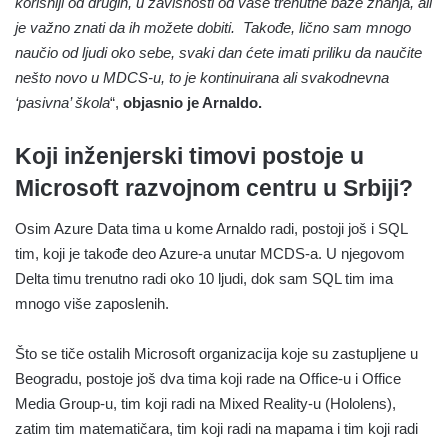
korisniji od drugih, u zavisnosti od vaše trenutne baze znanja, ali
je važno znati da ih možete dobiti.
Takođe, lično sam mnogo
naučio od ljudi oko sebe, svaki dan ćete imati priliku da naučite
nešto novo u MDCS-u, to je kontinuirana ali svakodnevna
‘pasivna’ škola
“,
objasnio je Arnaldo.
Koji inženjerski timovi postoje u
Microsoft razvojnom centru u Srbiji?
Osim Azure Data tima u kome Arnaldo radi, postoji još i SQL
tim
, koji je takođe deo Azure-a unutar MCDS-a
. U njegovom
Delta timu trenutno radi oko 10 ljudi, dok sam SQL tim ima
mnogo više zaposlenih.
Što se tiče ostalih Microsoft organizacija koje su zastupljene u
Beogradu, postoje još dva tima koji rade na Office-u i Office
Media Group-u, tim koji radi na Mixed Reality-u (Hololens),
zatim tim matematičara, tim koji radi na mapama i tim koji radi