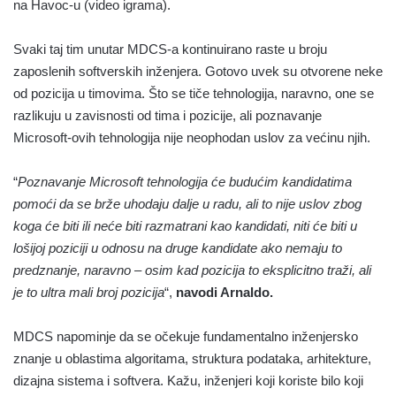
na Havoc-u (video igrama).
Svaki taj tim unutar MDCS-a kontinuirano raste u broju
zaposlenih softverskih inženjera. Gotovo uvek su otvorene neke
od pozicija u timovima. Što se tiče tehnologija, naravno, one se
razlikuju u zavisnosti od tima i pozicije, ali poznavanje
Microsoft-ovih tehnologija nije neophodan uslov za većinu njih.
“
Poznavanje Microsoft tehnologija će budućim kandidatima
pomoći da se brže uhodaju dalje u radu, ali to nije uslov zbog
koga će biti ili neće biti razmatrani kao kandidati, niti će biti u
lošijoj poziciji u odnosu na druge kandidate ako nemaju to
predznanje, naravno – osim kad pozicija to eksplicitno traži, ali
je to ultra mali broj pozicija
“,
navodi Arnaldo.
MDCS napominje da se očekuje fundamentalno inženjersko
znanje u oblastima algoritama, struktura podataka, arhitekture,
dizajna sistema i softvera. Kažu, inženjeri koji koriste bilo koji