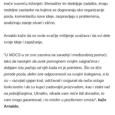
inače susreću inženjeri. Menadžer im dodeljuje zadatke, imaju
nedeljne sastanke na kojima se dogovaraju oko organizacije
posla, komentarišu nove ideje, raspravljaju o problemima,
analiziraju stanje stvari i slično.
Arnaldo kaže da se ovde svačije mišljenje uvažava i da svi dele
svoje ideje i zapažanja.
“
U MDCS-u se sve zasniva na saradnji i međusobnoj pomoći,
tako da nastojim da uvek pomognem svojim saigračima i
dobijam istu pažnju od njih kada mi je potrebno. Što se tiče
prirode posla, delim iste odgovornosti sa svojim kolegama, a to
su – razvijati sjajan kod, održavati i osigurati da naša usluga
funkcioniše i da su kupci zadovoljni proizvodom, kao i stalni rad
na poboljšanjima. Ukratko, nikada vam neće biti dosadno, to
vam mogu garantovati, i to mislim u pozitivnom smislu
“,
kaže
Arnaldo.