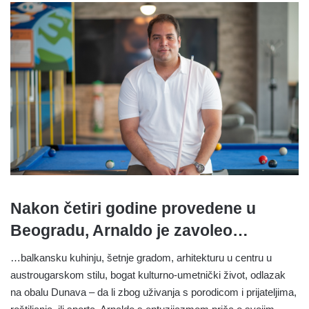
Nakon četiri godine provedene u
Beogradu, Arnaldo je zavoleo…
…balkansku kuhinju, šetnje gradom,
arhitekturu u centru u
austrougarskom stilu
, bogat
kulturno-umetnički život, odlazak
na obalu Dunava – da li zbog uživanja s porodicom i prijateljima,