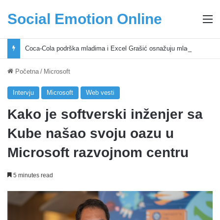
Social Emotion Online
M
Coca-Cola podrška mladima i Excel Grašić osnažuju mlade u regionu
Početna
/
Microsoft
Intervju
Microsoft
Web vesti
Kako je softverski inženjer sa
Kube našao svoju oazu u
Microsoft razvojnom centru
5 minutes read