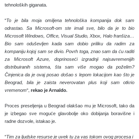
tehnoloških giganata.
“
To je bila moja omiljena tehnološka kompanija dok sam
odrastao. Sa Microsoft-om ste imali sve, bilo da je to bio
Microsoft Windows, Office, Visual Studio, Xbox, Halo franšiza…
Bio sam oduševljen kada sam dobio priliku da radim za
kompaniju kojoj sam se divio. Povrh toga, znao sam da ću raditi
za Microsoft Azure, doprinoseći izgradnji najsavremenijih
distribuiranih sistema, šta sam više mogao da poželim?
Činjenica da je ovaj posao došao s lepom lokacijom kao što je
Beograd, bila je zaista neverovatan plus koji sam otkrio
vremenom
“,
rekao je Arnaldo.
Proces preseljenja u Beograd olakšao mu je Microsoft, tako da
je izbegao sve moguće
glavobolje oko dobijanja boravišne i
radne dozvole
, istakao je.
“
Tim za ljudske resurse je uvek tu za vas tokom ovog procesa i