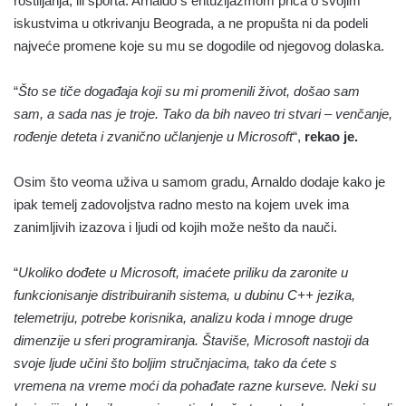
roštiljanja, ili sporta. Arnaldo s entuzijazmom priča o svojim
iskustvima u otkrivanju Beograda, a ne propušta ni da podeli
najveće promene koje su mu se dogodile od njegovog dolaska.
“
Što se tiče događaja koji su mi promenili život, došao sam
sam, a sada nas je troje. Tako da bih naveo tri stvari – venčanje,
rođenje deteta i zvanično učlanjenje u Microsoft
“,
rekao je.
Osim što veoma uživa u samom gradu, Arnaldo dodaje kako je
ipak temelj zadovoljstva radno mesto na kojem uvek ima
zanimljivih izazova i ljudi od kojih može nešto da nauči.
“
Ukoliko dođete u Microsoft, imaćete priliku da zaronite u
funkcionisanje distribuiranih sistema, u dubinu C++ jezika,
telemetriju, potrebe korisnika, analizu koda i mnoge druge
dimenzije u sferi programiranja. Štaviše, Microsoft nastoji da
svoje ljude učini što boljim stručnjacima, tako da ćete s
vremena na vreme moći da pohađate razne kurseve. Neki su