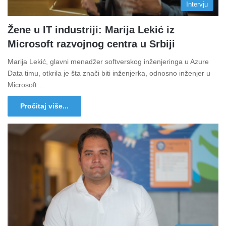
Intervju
Žene u IT industriji: Marija Lekić iz
Microsoft razvojnog centra u Srbiji
Marija Lekić, glavni menadžer softverskog inženjeringa u Azure
Data timu, otkrila je šta znači biti inženjerka, odnosno inženjer u
Microsoft…
Pročitaj više...