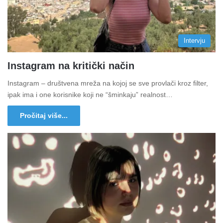
Intervju
Instagram na kritički način
Instagram – društvena mreža na kojoj se sve provlači kroz filter,
ipak ima i one korisnike koji ne “šminkaju” realnost…
Pročitaj više...