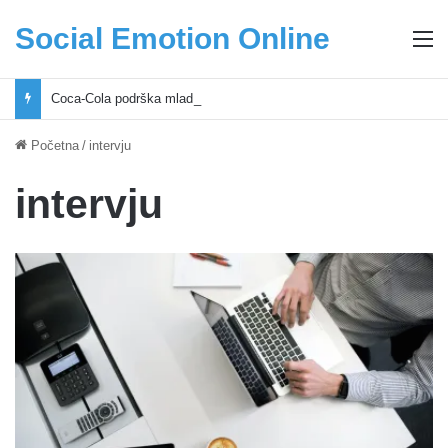
Social Emotion Online
M
Coca-Cola podrška mladima i Excel Grašić osnažuju mlade u regionu
Početna
/
intervju
intervju