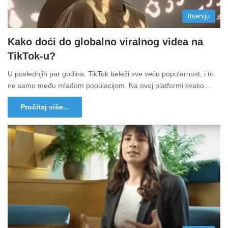
Intervju
Kako doći do globalno viralnog videa na
TikTok-u?
U poslednjih par godina, TikTok beleži sve veću popularnost, i to
ne samo među mlađom populacijom. Na ovoj platformi svako…
Pročitaj više...