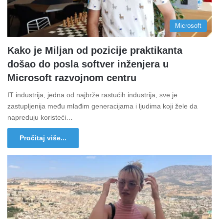
Microsoft
Kako je Miljan od pozicije praktikanta
došao do posla softver inženjera u
Microsoft razvojnom centru
IT industrija, jedna od najbrže rastućih industrija, sve je
zastupljenija među mlađim generacijama i ljudima koji žele da
napreduju koristeći…
Pročitaj više...