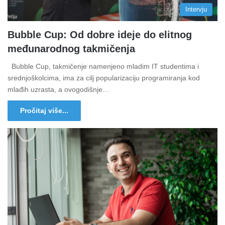
Intervju
Bubble Cup: Od dobre ideje do elitnog
međunarodnog takmičenja
Bubble Cup, takmičenje namenjeno mladim IT studentima i
srednjoškolcima, ima za cilj popularizaciju programiranja kod
mlađih uzrasta, a ovogodišnje…
Pročitaj više...