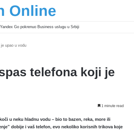
n Online
Yandex Go pokrenuo Business uslugu u Srbiji
i je upao u vodu
 spas telefona koji je
1 minute read
skoči u neku hladnu vodu – bio to bazen, reka, more ili
e” dobije i vaš telefon, evo nekoliko korisnih trikova koje