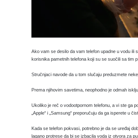
Ako vam se desilo da vam telefon upadne u vodu ili s
korisnika pametnih telefona koji su se suočili sa tim
Stručnjaci navode da u tom slučaju preduzmete neke 
Prema njihovim savetima, neophodno je odmah isključ
Ukoliko je reč o vodootpornom telefonu, a vi ste ga poto
„Apple“ i „Samsung“ preporučuju da ga isperete u čistoj
Kada se telefon pokvasi, potrebno je da se uređaj d
lagano protrese da bi se izbacila voda iz otvora za pu