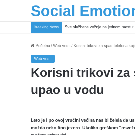
Social Emotio
Sve službene vožnje na jednom mestu: 
Breaking News
Početna
/
Web vesti
/
Korisni trikovi za spas telefona koj
Web vesti
Korisni trikovi za
upao u vodu
Leto je i po ovoj vrućini većina nas bi želela da u
možda neko fino jezero. Ukoliko greškom “osveženj