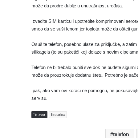
može da prodre dublje u unutrašnjost uređaja.
Izvadite SIM karticu i upotrebite komprimovani aeroso
smeo da se suši fenom jer toplota može da ošteti gu
Osušite telefon, posebno ulaze za priključke, a zati
silikagela (to su paketići koji dolaze s novim cipelama
Telefon ne bi trebalo puniti sve dok ne budete sigurni
može da prouzrokuje dodatnu štetu. Potrebno je sačeka
Ipak, ako vam ovi koraci ne pomognu, ne pokušavajte s
servisu.
Izvor
Krstarica
telefon