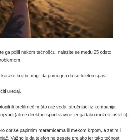
te ga polili nekom tečnošću, nalazite se među 25 odsto
 problemom.
korake koji bi mogli da pomognu da se telefon spasi.
iti uređaj.
pili ili prelili nečim što nije voda, stručnjaci iz kompanija
 vodi (ali ne direktno ispod slavine jer ga tako možete oštetiti).
obro obriše papirnim maramicama ili mekom krpom, a zatim i
njač. Važno je da telefon ne tresete prejako jer tako tečnost