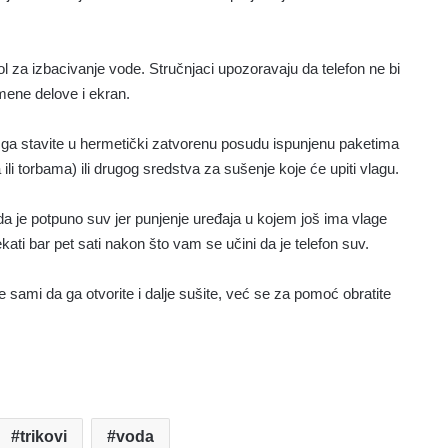
l za izbacivanje vode. Stručnjaci upozoravaju da telefon ne bi
mene delove i ekran.
m ga stavite u hermetički zatvorenu posudu ispunjenu paketima
 ili torbama) ili drugog sredstva za sušenje koje će upiti vlagu.
 da je potpuno suv jer punjenje uređaja u kojem još ima vlage
ti bar pet sati nakon što vam se učini da je telefon suv.
ami da ga otvorite i dalje sušite, već se za pomoć obratite
trikovi
voda