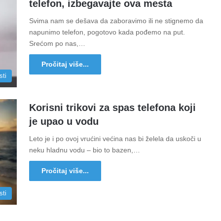
telefon, izbegavajte ova mesta
Svima nam se dešava da zaboravimo ili ne stignemo da
napunimo telefon, pogotovo kada pođemo na put.
Srećom po nas,…
Pročitaj više...
sti
Korisni trikovi za spas telefona koji
je upao u vodu
Leto je i po ovoj vrućini većina nas bi želela da uskoči u
neku hladnu vodu – bio to bazen,…
Pročitaj više...
sti