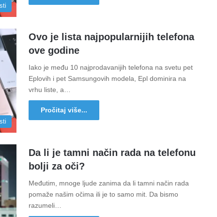
sti
Ovo je lista najpopularnijih telefona
ove godine
Iako je među 10 najprodavanijih telefona na svetu pet
Eplovih i pet Samsungovih modela, Epl dominira na
vrhu liste, a…
Pročitaj više...
sti
Da li je tamni način rada na telefonu
bolji za oči?
Međutim, mnoge ljude zanima da li tamni način rada
pomaže našim očima ili je to samo mit. Da bismo
razumeli…