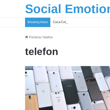
Social Emotio
Coca-Cola podrška mladima i Excel Gra
Breaking News
Početna
/
telefon
telefon