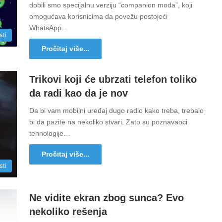
dobili smo specijalnu verziju “companion moda”, koji
omogućava korisnicima da povežu postojeći
WhatsApp…
sti
Pročitaj više...
Trikovi koji će ubrzati telefon toliko
da radi kao da je nov
Da bi vam mobilni uređaj dugo radio kako treba, trebalo
bi da pazite na nekoliko stvari. Zato su poznavaoci
tehnologije…
Pročitaj više...
sti
Ne vidite ekran zbog sunca? Evo
nekoliko rešenja