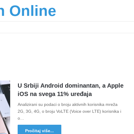
n Online
šić osnažuju mlade u regionu
U Srbiji Android dominantan, a Apple
iOS na svega 11% uređaja
Analizirani su podaci o broju aktivnih korisnika mreža
2G, 3G, 4G, o broju VoLTE (Voice over LTE) korisnika i
o…
Pročitaj više...