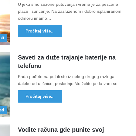
U jeku smo sezone putovanja i vreme je za peščane
plaže i sunčanje. Na zasluženom i dobro isplaniranom
odmoru imamo…
Pročitaj više...
sti
Saveti za duže trajanje baterije na
telefonu
Kada pođete na put ili ste iz nekog drugog razloga
daleko od utičnice, poslednje što želite je da vam se…
Pročitaj više...
sti
Vodite računa gde punite svoj