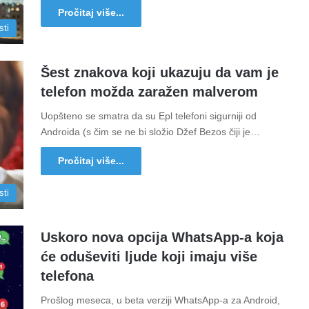
Pročitaj više...
sti
Šest znakova koji ukazuju da vam je
telefon možda zaražen malverom
Uopšteno se smatra da su Epl telefoni sigurniji od
Androida (s čim se ne bi složio Džef Bezos čiji je…
Pročitaj više...
sti
Uskoro nova opcija WhatsApp-a koja
će oduševiti ljude koji imaju više
telefona
Prošlog meseca, u beta verziji WhatsApp-a za Android,