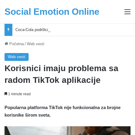
Social Emotion Online
M
Coca-Cola podrška mladima i Excel Grašić osnažuju mlade u regionu
Početna
/
Web vesti
Web vesti
Korisnici imaju problema sa
radom TikTok aplikacije
1 minute read
Popularna platforma TikTok nije funkcionalna za brojne
korisnike širom sveta.