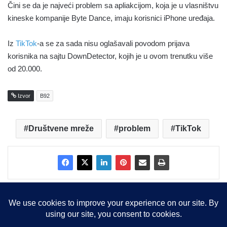
Čini se da je najveći problem sa apliakcijom, koja je u vlasništvu
kineske kompanije Byte Dance, imaju korisnici iPhone uređaja.
Iz
TikTok
-a se za sada nisu oglašavali povodom prijava
korisnika na sajtu DownDetector, kojih je u ovom trenutku više
od 20.000.
Izvor
B92
Društvene mreže
problem
TikTok
Copyright © 2015-2025, Sva prava zadržana |
LBS Team d.o.o.