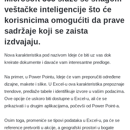
veštačke inteligencije što će
korisnicima omogućiti da prave
sadržaje koji se zaista
izdvajaju.
Nova karakteristika pod nazivom Ideje će biti uz vas dok
kreirate dokumente i davaće vam interesantne predloge.
Na primer, u Power Pointu, Ideje će vam preporučiti određene
dizajne, makete i slike. U Excel-u ova karakteristika prepoznaje
trendove, predlaže tabele i identifikuje izvore u vašim podacima.
Ove opcije će uskoro biti dostupne u Excel-u, ali će se
prikazivati i u drugim aplikacijama, počevši od Power Point-a.
Osim toga, promeniće se tipovi podataka u Excel-u, pa će se
reference pretvoriti u akcije, a geografski prostori u bogate