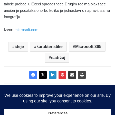
tabele prebaci u Excel spreadsheet. Drugim rečima olakšaće
unošenje podataka onoliko koliko je jednostavno napraviti samu
fotografiju.
Izvor:
microsoft.com
ideje
karakteristike
Microsoft 365
sadržaj
Copyright © 2015-2025, Sva prava zadržana |
LBS Team d.o.o.
Facebook
X
LinkedIn
Instagram
RSS