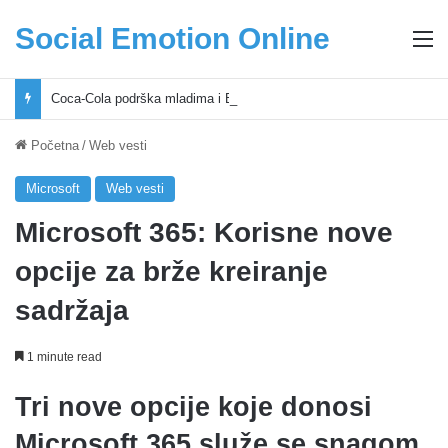
Social Emotion Online
M
Coca-Cola podrška mladima i Excel Grašić osnažuju mlade u regionu
Početna
/
Web vesti
Microsoft
Web vesti
Microsoft 365: Korisne nove
opcije za brže kreiranje
sadržaja
1 minute read
Tri nove opcije koje donosi
Microsoft 365 služe se snagom