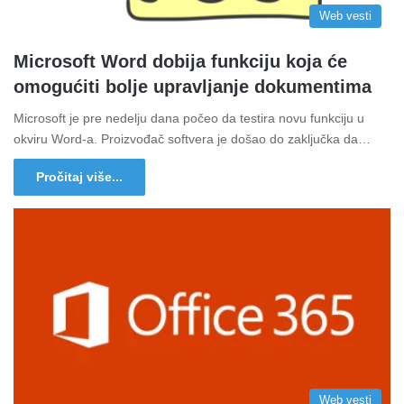
Web vesti
Microsoft Word dobija funkciju koja će
omogućiti bolje upravljanje dokumentima
Microsoft je pre nedelju dana počeo da testira novu funkciju u
okviru Word-a. Proizvođač softvera je došao do zaključka da…
Pročitaj više...
Web vesti