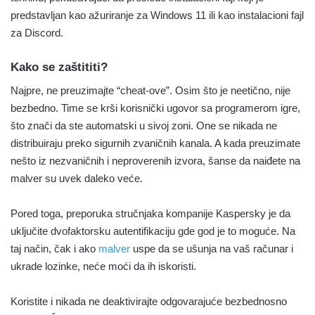
predstavljan kao ažuriranje za Windows 11 ili kao instalacioni fajl
za Discord.
Kako se zaštititi?
Najpre, ne preuzimajte “cheat-ove”. Osim što je neetično, nije
bezbedno. Time se krši korisnički ugovor sa programerom igre,
što znači da ste automatski u sivoj zoni. One se nikada ne
distribuiraju preko sigurnih zvaničnih kanala. A kada preuzimate
nešto iz nezvaničnih i neproverenih izvora, šanse da naiđete na
malver su uvek daleko veće.
Pored toga, preporuka stručnjaka kompanije Kaspersky je da
uključite dvofaktorsku autentifikaciju gde god je to moguće. Na
taj način, čak i ako
malver
uspe da se ušunja na vaš računar i
ukrade lozinke, neće moći da ih iskoristi.
Koristite i nikada ne deaktivirajte odgovarajuće bezbednosno