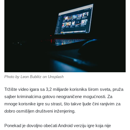
Photo by Leon Bublitz on Unsplash
Tržište video igara sa 3,2 milijarde korisnika širom sveta, pruža
sajber kriminalcima gotovo neograničene mogućnosti. Za
mnoge korisnike igre su strast, što takve ljude čini ranjivim za
dobro osmišljen društveni inženjering.
Ponekad je dovoljno obećati Android verziju igre koja nije