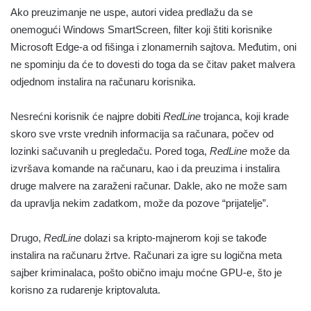
Ako preuzimanje ne uspe, autori videa predlažu da se
onemogući Windows SmartScreen, filter koji štiti korisnike
Microsoft Edge-a od fišinga i zlonamernih sajtova. Međutim, oni
ne spominju da će to dovesti do toga da se čitav paket malvera
odjednom instalira na računaru korisnika.
Nesrećni korisnik će najpre dobiti
RedLine
trojanca, koji krade
skoro sve vrste vrednih informacija sa računara, počev od
lozinki sačuvanih u pregledaču. Pored toga,
RedLine
može da
izvršava komande na računaru, kao i da preuzima i instalira
druge malvere na zaraženi računar. Dakle, ako ne može sam
da upravlja nekim zadatkom, može da pozove “prijatelje”.
Drugo,
RedLine
dolazi sa kripto-majnerom koji se takođe
instalira na računaru žrtve. Računari za igre su logična meta
sajber kriminalaca, pošto obično imaju moćne GPU-e, što je
korisno za rudarenje kriptovaluta.