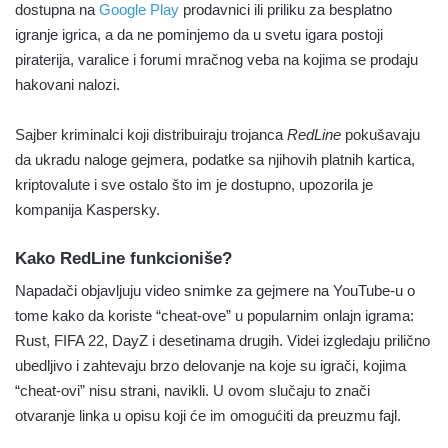
dostupna na
Google Play
prodavnici ili priliku za besplatno
igranje igrica, a da ne pominjemo da u svetu igara postoji
piraterija, varalice i forumi mračnog veba na kojima se prodaju
hakovani nalozi.
Sajber kriminalci koji distribuiraju trojanca
RedLine
pokušavaju
da ukradu naloge gejmera, podatke sa njihovih platnih kartica,
kriptovalute i sve ostalo što im je dostupno, upozorila je
kompanija Kaspersky.
Kako RedLine funkcioniše?
Napadači objavljuju video snimke za gejmere na YouTube-u o
tome kako da koriste “cheat-ove” u popularnim onlajn igrama:
Rust, FIFA 22, DayZ i desetinama drugih. Videi izgledaju prilično
ubedljivo i zahtevaju brzo delovanje na koje su igrači, kojima
“cheat-ovi” nisu strani, navikli. U ovom slučaju to znači
otvaranje linka u opisu koji će im omogućiti da preuzmu fajl.