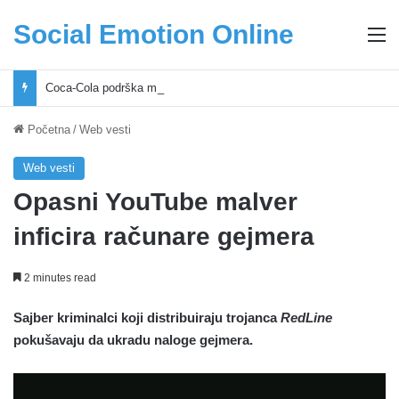
Social Emotion Online
M
Coca-Cola podrška mladima i Excel Grašić osnažuju mlade u regionu
Početna
/
Web vesti
Web vesti
Opasni YouTube malver
inficira računare gejmera
2 minutes read
Sajber kriminalci koji distribuiraju trojanca
RedLine
pokušavaju da ukradu naloge gejmera.