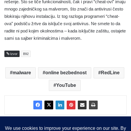
rešenje. Što se tiče funkcionalnosti, čak i pravi “cheat-ovi” imaju
mnogo zajedničkog sa malverom, što znači da antivirusi često
blokiraju njihovu instalaciju. Iz tog razloga programeri “cheat-
ova” podstiču žrtve da isključe svoj antivirus. Ne smete to da
radite ni pod kojim okolnostima – kada isključite zaštitu, ostajete
sami sa sajber kriminalcima i malverom.
Izvor
B92
malware
online bezbednost
RedLine
YouTube