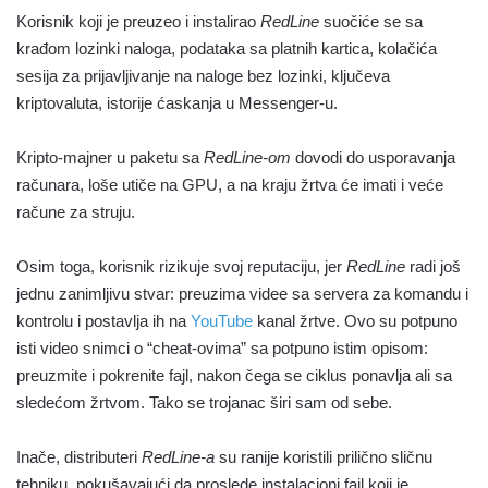
Korisnik koji je preuzeo i instalirao
RedLine
suočiće se sa
krađom lozinki naloga, podataka sa platnih kartica, kolačića
sesija za prijavljivanje na naloge bez lozinki, ključeva
kriptovaluta, istorije ćaskanja u Messenger-u.
Kripto-majner u paketu sa
RedLine-om
dovodi do usporavanja
računara, loše utiče na GPU, a na kraju žrtva će imati i veće
račune za struju.
Osim toga, korisnik rizikuje svoj reputaciju, jer
RedLine
radi još
jednu zanimljivu stvar: preuzima videe sa servera za komandu i
kontrolu i postavlja ih na
YouTube
kanal žrtve. Ovo su potpuno
isti video snimci o “cheat-ovima” sa potpuno istim opisom:
preuzmite i pokrenite fajl, nakon čega se ciklus ponavlja ali sa
sledećom žrtvom. Tako se trojanac širi sam od sebe.
Inače, distributeri
RedLine-a
su ranije koristili prilično sličnu
tehniku, pokušavajući da proslede instalacioni fajl koji je