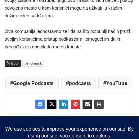
svojoj platformi YouTube, pogotovo imajući u vidu da već postoji
odvojeno mesto u kom korisnici mogu da uživaju u kraćim i
dužim video sadržajima.
Ova kompanija jednostavno želi da na što potpuniji način pruži
svojim korisnicima pristup podkastima i omogući im da ih
pronađu koju god platformu da koriste.
Izvor
Benchmark
Google Podcasts
podcasts
YouTube
Copyright © 2015-2025, Sva prava zadržana |
LBS Team d.o.o.