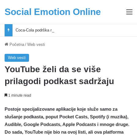
Social Emotion Online
M
Coca-Cola podrška mladima i Excel Grašić osnažuju mlade u regionu
Početna
/
Web vesti
Web vesti
YouTube želi da se više
prilagodi podkast sadržaju
1 minute read
Postoje specijalizovane aplikacije koje služe samo za
slušanje podkasta, poput Pocket Casts, Spotify (i muzika),
Audible, Google Podcasts, Apple Podcasts i mnoge druge.
Do sada, YouTube nije bio na ovoj listi, ali ova platforma