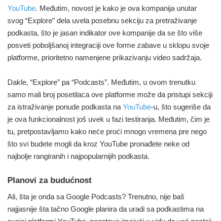
YouTube
. Međutim, novost je kako je ova kompanija unutar
svog “Explore” dela uvela posebnu sekciju za pretraživanje
podkasta, što je jasan indikator ove kompanije da se što više
posveti poboljšanoj integraciji ove forme zabave u sklopu svoje
platforme, prioritetno namenjene prikazivanju video sadržaja.
Dakle, “Explore” pa “Podcasts”. Međutim, u ovom trenutku
samo mali broj posetilaca ove platforme može da pristupi sekciji
za istraživanje ponude podkasta na
YouTube
-u, što sugeriše da
je ova funkcionalnost još uvek u fazi testiranja. Međutim, čim je
tu, pretpostavljamo kako neće proći mnogo vremena pre nego
što svi budete mogli da kroz YouTube pronađete neke od
najbolje rangiranih i najpopularnijih podkasta.
Planovi za budućnost
Ali, šta je onda sa Google Podcasts? Trenutno, nije baš
najjasnije šta tačno Google planira da uradi sa podkastima na