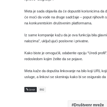
Meta je sada objavila da će dopustiti korisnicima da d
će moći da vode na druge sadržaje – poput njihovih sa
na konkurentskim društvenim platformama.
Iz same kompanije kažu da je ova funkcija bila glavni
nalozima”, uključujući poslovne i privatne.
Kako biste je omogućili, odaberite opciju “Uredi profil
redosledom kojim želite da se pojave.
Meta kaže da dopušta linkovanje na bilo koji URL ko
usluge, a linkovi se skeniraju kako bi se osiguralo da
Izvor
B92
Društvenr mreže