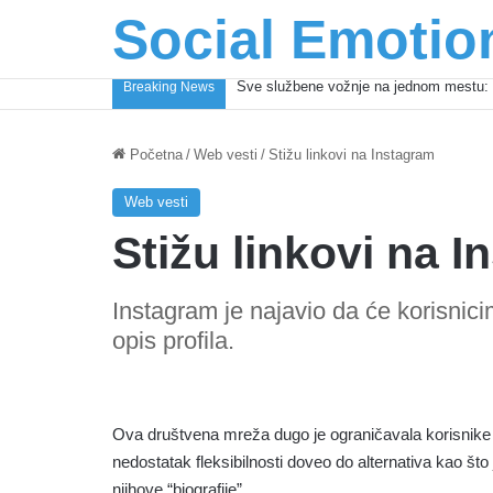
Social Emotio
Sve službene vožnje na jednom mestu: 
Breaking News
Početna
/
Web vesti
/
Stižu linkovi na Instagram
Web vesti
Stižu linkovi na 
Instagram je najavio da će korisnic
opis profila.
Ova društvena mreža dugo je ograničavala korisnike k
nedostatak fleksibilnosti doveo do alternativa kao št
njihove “biografije”.