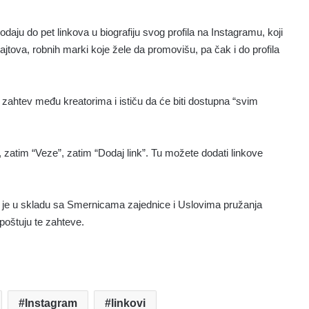
odaju do pet linkova u biografiju svog profila na Instagramu, koji
jtova, robnih marki koje žele da promovišu, pa čak i do profila
 zahtev među kreatorima i ističu da će biti dostupna “svim
”, zatim “Veze”, zatim “Dodaj link”. Tu možete dodati linkove
ji je u skladu sa Smernicama zajednice i Uslovima pružanja
 poštuju te zahteve.
Instagram
linkovi