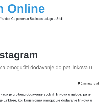
n Online
Yandex Go pokrenuo Business uslugu u Srbiji
Instagram
ima omogućiti dodavanje do pet linkova u
1 minute read
ada je u pitanju dodavanje spoljnih linkova u naloge, pa je
o je Linktree, koji korisnicima omogućuje dodavanje linkova u