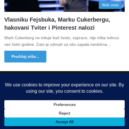
Web vesti
Vlasniku Fejsbuka, Marku Cukerbergu,
hakovani Tviter i Pinterest nalozi
Mark Cukerberg ne tvituje baš često, zapravo, nije ništa tvitnuo
već četiri godine. Zato je odmah za oko zapala neobična…
Pročitaj više...
Copyright © 2015-2025, Sva prava zadržana |
LBS Team d.o.o.
Facebook
X
LinkedIn
Instagram
RSS