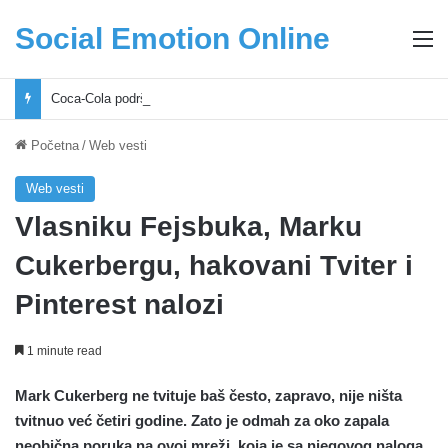
Social Emotion Online
M
Coca-Cola podrška mladima i Excel Grašić osnažuju mlade u regionu
Početna
/
Web vesti
Web vesti
Vlasniku Fejsbuka, Marku
Cukerbergu, hakovani Tviter i
Pinterest nalozi
1 minute read
Mark Cukerberg ne tvituje baš često, zapravo, nije ništa
tvitnuo već četiri godine. Zato je odmah za oko zapala
neobična poruka na ovoj mreži, koja je sa njegovog naloga