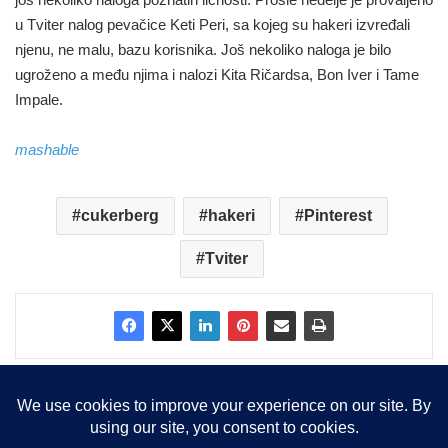
u Tviter nalog pevačice Keti Peri, sa kojeg su hakeri izvređali
njenu, ne malu, bazu korisnika. Još nekoliko naloga je bilo
ugroženo a među njima i nalozi Kita Ričardsa, Bon Iver i Tame
Impale.
mashable
cukerberg
hakeri
Pinterest
Tviter
Copyright © 2015-2025, Sva prava zadržana |
LBS Team d.o.o.