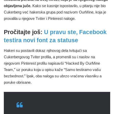
objavljena juče.
Kako se kasnije ispostavilo, u pitanju nije bio
Cukerberg već hakerska grupa pod nazivom OurMine, koja je
provalila u njegove Tviter i Pinterest naloge.
Pročitajte još:
U pravu ste, Facebook
testira novi font za statuse
Hakeri su postavili dokaz njihovog dela tvitujući sa
Cukerbergovog Tviter profila, a promenili su i naslov na
njegovom Pinterest profilu napisavši “Hacked By OurMine
Team,” uz poruku koja u opisu kaže “Samo testiramo vašu
bezbednost.” Ipak, oba naloga su ubrzo vraćena vlasniku a
poruke obrisane.