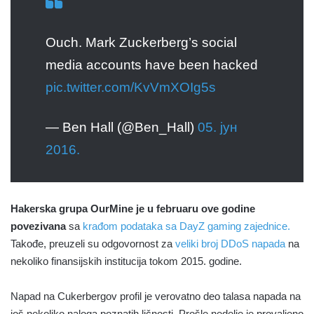
Ouch. Mark Zuckerberg’s social
media accounts have been hacked
pic.twitter.com/KvVmXOIg5s
— Ben Hall (@Ben_Hall)
05. јун
2016.
Hakerska grupa OurMine je u februaru ove godine
povezivana
sa
krađom podataka sa DayZ gaming zajednice.
Takođe, preuzeli su odgovornost za
veliki broj DDoS napada
na
nekoliko finansijskih institucija tokom 2015. godine.
Napad na Cukerbergov profil je verovatno deo talasa napada na
još nekoliko naloga poznatih ličnosti. Prošle nedelje je provaljeno