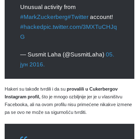
Unusual activity from
#MarkZuckerberg
#Twitter
account!
#hacked
pic.twitter.com/3MXTuCHJq
G
— Susmit Laha (@SusmitLaha)
05.
јун 2016.
Hakeri su takođe tvrdili i da su
provalili u Cukerbergov
Instagram profil,
što je mnogo ozbiljnije jer je u vlasništvu
Facebooka, ali na ovom profilu nisu primećene nikakve izmene
pa se ovo ne može sa sigurnošću tvrditi.