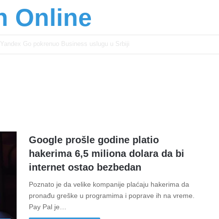
n Online
šić osnažuju mlade u regionu
Google prošle godine platio
hakerima 6,5 miliona dolara da bi
internet ostao bezbedan
Poznato je da velike kompanije plaćaju hakerima da
pronađu greške u programima i poprave ih na vreme.
Pay Pal je…