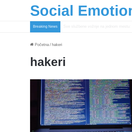
Social Emotio
Coca-Cola podrška mladima i Excel Gra
Breaking News
Početna
/
hakeri
hakeri