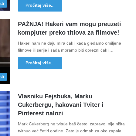
sti
Pročitaj više...
PAŽNJA! Hakeri vam mogu preuzeti
kompjuter preko titlova za filmove!
Hakeri nam ne daju mira čak i kada gledamo omiljene
filmove ili serije i sada moramo biti oprezni čak i…
Pročitaj više...
sti
Vlasniku Fejsbuka, Marku
Cukerbergu, hakovani Tviter i
Pinterest nalozi
Mark Cukerberg ne tvituje baš često, zapravo, nije ništa
tvitnuo već četiri godine. Zato je odmah za oko zapala