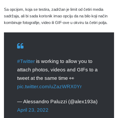
Sa opcijom, koja se testira, zadržan je limit od četiri media
sadržaja, ali bi sada korisnik imao opciju da na bilo koji način
kombinuje fotografije, video ili GIF-ove u okviru ta četiri polja.
#Twitter
is working to allow you to
attach photos, videos and GIFs to a
tweet at the same time 👀
pic.twitter.com/uZazWRX0Yr
— Alessandro Paluzzi (@alex193a)
April 23, 2022