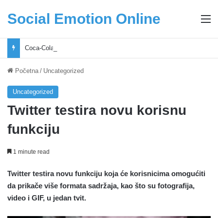
Social Emotion Online
M
Coca-Cola podrška mladima i Excel Grašić osnažuju mlade u regionu
Početna
/
Uncategorized
Uncategorized
Twitter testira novu korisnu
funkciju
1 minute read
Twitter testira novu funkciju koja će korisnicima omogućiti
da prikače više formata sadržaja, kao što su fotografija,
video i GIF, u jedan tvit.