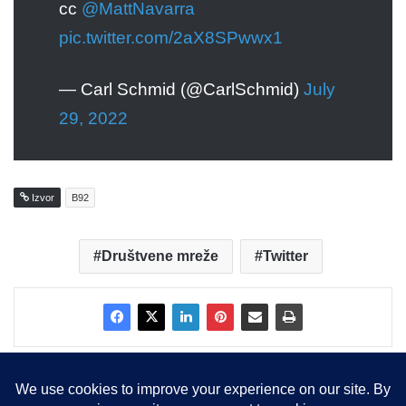
cc
@MattNavarra
pic.twitter.com/2aX8SPwwx1
— Carl Schmid (@CarlSchmid)
July
29, 2022
Izvor
B92
Društvene mreže
Twitter