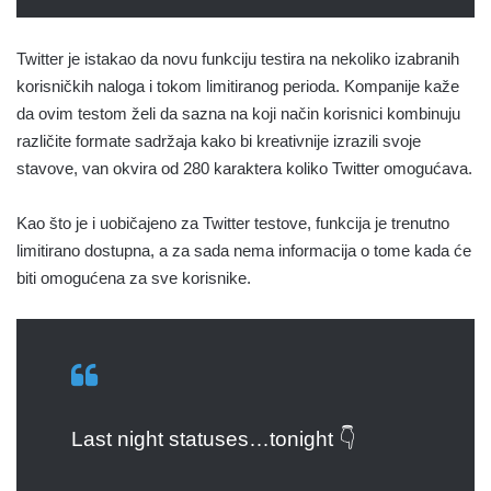
Twitter je istakao da novu funkciju testira na nekoliko izabranih
korisničkih naloga i tokom limitiranog perioda. Kompanije kaže
da ovim testom želi da sazna na koji način korisnici kombinuju
različite formate sadržaja kako bi kreativnije izrazili svoje
stavove, van okvira od 280 karaktera koliko Twitter omogućava.
Kao što je i uobičajeno za Twitter testove, funkcija je trenutno
limitirano dostupna, a za sada nema informacija o tome kada će
biti omogućena za sve korisnike.
Last night statuses…tonight 👇