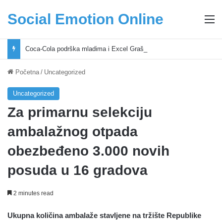
Social Emotion Online
M
Coca-Cola podrška mladima i Excel Grašić osnažuju mlade u regionu
Početna
/
Uncategorized
Uncategorized
Za primarnu selekciju
ambalažnog otpada
obezbeđeno 3.000 novih
posuda u 16 gradova
2 minutes read
Ukupna količina ambalaže stavljene na tržište Republike