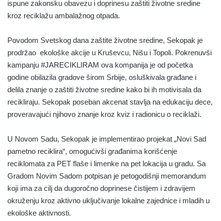
ispune zakonsku obavezu i doprinesu zaštiti životne sredine
kroz reciklažu ambalažnog otpada.
Povodom Svetskog dana zaštite životne sredine, Sekopak je
prodržao ekološke akcije u Kruševcu, Nišu i Topoli. Pokrenuvši
kampanju #JARECIKLIRAM ova kompanija je od početka
godine obilazila gradove širom Srbije, osluškivala građane i
delila znanje o zaštiti životne sredine kako bi ih motivisala da
recikliraju. Sekopak poseban akcenat stavlja na edukaciju dece,
proveravajući njihovo znanje kroz kviz i radionicu o reciklaži.
U Novom Sadu, Sekopak je implementirao projekat „Novi Sad
pametno reciklira“, omogućivši građanima korišćenje
reciklomata za PET flaše i limenke na pet lokacija u gradu. Sa
Gradom Novim Sadom potpisan je petogodišnji memorandum
koji ima za cilj da dugoročno doprinese čistijem i zdravijem
okruženju kroz aktivno uključivanje lokalne zajednice i mladih u
ekološke aktivnosti.