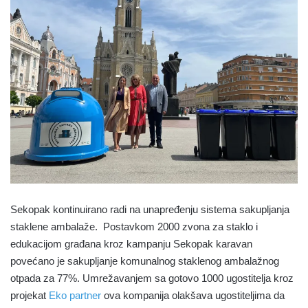
Sekopak kontinuirano radi na unapređenju sistema sakupljanja
staklene ambalaže. Postavkom 2000 zvona za staklo i
edukacijom građana kroz kampanju Sekopak karavan
povećano je sakupljanje komunalnog staklenog ambalažnog
otpada za 77%. Umrežavanjem sa gotovo 1000 ugostitelja kroz
projekat
Eko partner
ova kompanija olakšava ugostiteljima da