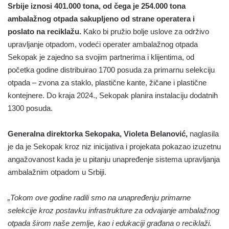
Srbije iznosi 401.000 tona, od čega je 254.000 tona
ambalažnog otpada sakupljeno od strane operatera i
poslato na reciklažu.
Kako bi pružio bolje uslove za održivo
upravljanje otpadom, vodeći operater ambalažnog otpada
Sekopak je zajedno sa svojim partnerima i klijentima, od
početka godine distribuirao 1700 posuda za primarnu selekciju
otpada – zvona za staklo, plastične kante, žičane i plastične
kontejnere. Do kraja 2024., Sekopak planira instalaciju dodatnih
1300 posuda.
Generalna direktorka Sekopaka, Violeta Belanović,
naglasila
je da je Sekopak kroz niz inicijativa i projekata pokazao izuzetnu
angažovanost kada je u pitanju unapređenje sistema upravljanja
ambalažnim otpadom u Srbiji.
„Tokom ove godine radili smo na unapređenju primarne
selekcije kroz postavku infrastrukture za odvajanje ambalažnog
otpada širom naše zemlje, kao i edukaciji građana o reciklaži.