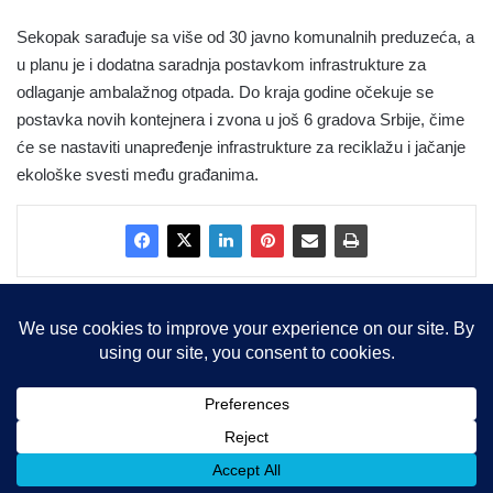
Sekopak sarađuje sa više od 30 javno komunalnih preduzeća, a
u planu je i dodatna saradnja postavkom infrastrukture za
odlaganje ambalažnog otpada. Do kraja godine očekuje se
postavka novih kontejnera i zvona u još 6 gradova Srbije, čime
će se nastaviti unapređenje infrastrukture za reciklažu i jačanje
ekološke svesti među građanima.
Copyright © 2015-2025, Sva prava zadržana |
LBS Team d.o.o.
Facebook
X
LinkedIn
Instagram
RSS