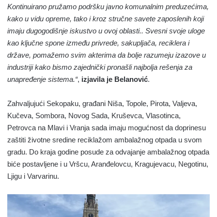
Kontinuirano pružamo podršku javno komunalnim preduzećima,
kako u vidu opreme, tako i kroz stručne savete zaposlenih koji
imaju dugogodišnje iskustvo u ovoj oblasti.. Svesni svoje uloge
kao ključne spone između privrede, sakupljača, reciklera i
države, pomažemo svim akterima da bolje razumeju izazove u
industriji kako bismo zajednički pronašli najbolja rešenja za
unapređenje sistema.“
,
izjavila je
Belanović
.
Zahvaljujući Sekopaku, građani Niša, Topole, Pirota, Valjeva,
Kučeva, Sombora, Novog Sada, Kruševca, Vlasotinca,
Petrovca na Mlavi i Vranja sada imaju mogućnost da doprinesu
zaštiti životne sredine reciklažom ambalažnog otpada u svom
gradu. Do kraja godine posude za odvajanje ambalažnog otpada
biće postavljene i u Vršcu, Aranđelovcu, Kragujevacu, Negotinu,
Ljigu i Varvarinu.