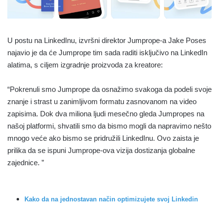
U postu na LinkedInu, izvršni direktor Jumprope-a Jake Poses
najavio je da će Jumprope tim sada raditi isključivo na LinkedIn
alatima, s ciljem izgradnje proizvoda za kreatore:
“Pokrenuli smo Jumprope da osnažimo svakoga da podeli svoje
znanje i strast u zanimljivom formatu zasnovanom na video
zapisima. Dok dva miliona ljudi mesečno gleda Jumpropes na
našoj platformi, shvatili smo da bismo mogli da napravimo nešto
mnogo veće ako bismo se pridružili LinkedInu. Ovo zaista je
prilika da se ispuni Jumprope-ova vizija dostizanja globalne
zajednice. ”
Kako da na jednostavan način optimizujete svoj Linkedin