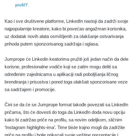
profil?
Kao i sve društvene platforme, LinkedIn nastoji da zadrži svoje
najpopularnije kreatore, kako bi povećao angažman korisnika,
uz dodatak novih alata osmišljenih za olakšanje ostvarivanja
prihoda putem sponzorisanog sadržaja i oglasa.
Jumprope će Linkedin keatorima pružiti još jedan način da dele
korisne, profesionalne vodiče koji se zatim mogu deliti sa
određenim zajednicama u aplikaciji radi poboljšanja ličnog
brendiranja i prisustva i pored toga olakšati sponzorisane veze
sa sadržajem i promocije.
Čini se da će se Jumprope format takođe povezati sa LinkedIn
pričama, što će dovesti do toga da LinkedIn doda novu opciju
kako bi zadržao priče na profilu, sa novim odeljkom, sličnim
‘Instagram highlights-ima’. Time biste trajno mogli da zadržite
priče na profilu i bolje prikazali svoje veštine prezentacije i