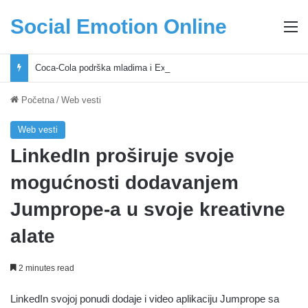
Social Emotion Online
M
Coca-Cola podrška mladima i Excel Grašić osnažuju mlade u regionu
Početna
/
Web vesti
Web vesti
LinkedIn proširuje svoje
mogućnosti dodavanjem
Jumprope-a u svoje kreativne
alate
2 minutes read
LinkedIn svojoj ponudi dodaje i video aplikaciju Jumprope sa