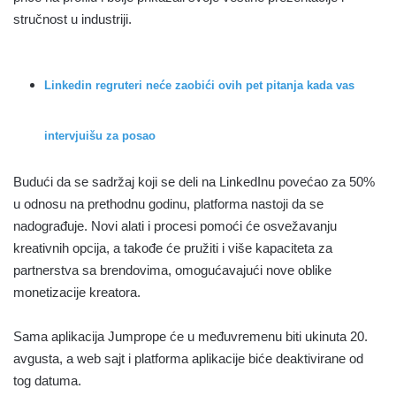
stručnost u industriji.
Linkedin regruteri neće zaobići ovih pet pitanja kada vas
intervjuišu za posao
Budući da se sadržaj koji se deli na LinkedInu povećao za 50%
u odnosu na prethodnu godinu, platforma nastoji da se
nadograđuje. Novi alati i procesi pomoći će osvežavanju
kreativnih opcija, a takođe će pružiti i više kapaciteta za
partnerstva sa brendovima, omogućavajući nove oblike
monetizacije kreatora.
Sama aplikacija Jumprope će u međuvremenu biti ukinuta 20.
avgusta, a web sajt i platforma aplikacije biće deaktivirane od
tog datuma.