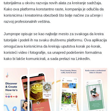
tutorijalima u okviru razvoja novih alata za kreiranje sadržaja.
Kako ova platforma konstantno raste, kompanija je odlučila da
korisnicima i kreatorima obezbedi što bolje načine za učenje i
razvoj profesionalnih veština.
Jumprope opisuje se kao najbolje mesto za svakoga da kreira
tutorijale i podeli ih na svaku društvenu platformu. Ova aplikacija
omogućava korisnicima da kreiraju uputstva korak po korak,
koristeći video i fotografije, sa unapred podešenim formatima
kako bi lakše komunicirali, a sada prelazi na LinkedIn.